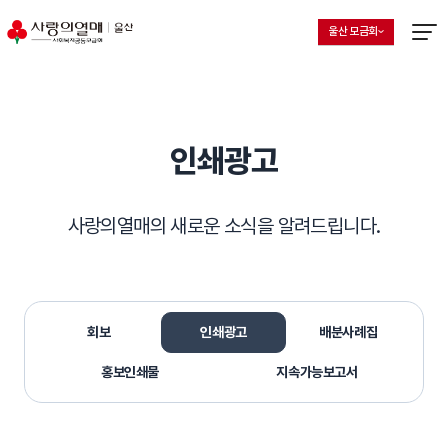
울산 모금회
지회 선택 목록 열기
현재 선택된 지회
메뉴열
인쇄광고
사랑의열매의 새로운 소식을 알려드립니다.
회보
인쇄광고
배분사례집
홍보인쇄물
지속가능보고서