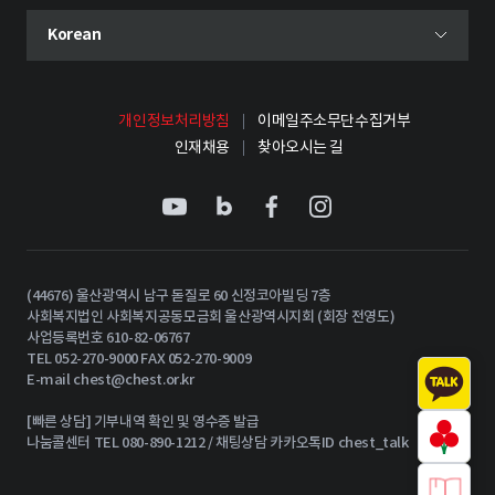
현재 선택된 언어
Korean
언어 선택 메뉴 열기
개인정보처리방침
이메일주소무단수집거부
인재채용
찾아오시는 길
(44676) 울산광역시 남구 돋질로 60 신정코아빌딩 7층
사회복지법인 사회복지공동모금회 울산광역시지회 (회장 전영도)
사업등록번호 610-82-06767
TEL 052-270-9000 FAX 052-270-9009
E-mail
chest@chest.or.kr
[빠른 상담] 기부내역 확인 및 영수증 발급
나눔콜센터 TEL 080-890-1212 / 채팅상담 카카오톡ID chest_talk