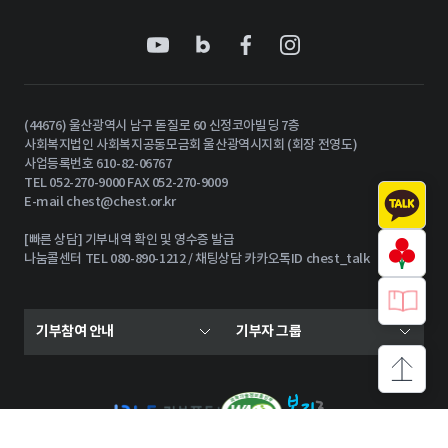
(44676) 울산광역시 남구 돋질로 60 신정코아빌딩 7층
사회복지법인 사회복지공동모금회 울산광역시지회 (회장 전영도)
사업등록번호 610-82-06767
TEL 052-270-9000 FAX 052-270-9009
E-mail
chest@chest.or.kr
[빠른 상담] 기부내역 확인 및 영수증 발급
나눔콜센터 TEL 080-890-1212 / 채팅상담 카카오톡ID chest_talk
기부참여 안내
기부자 그룹
상단으로