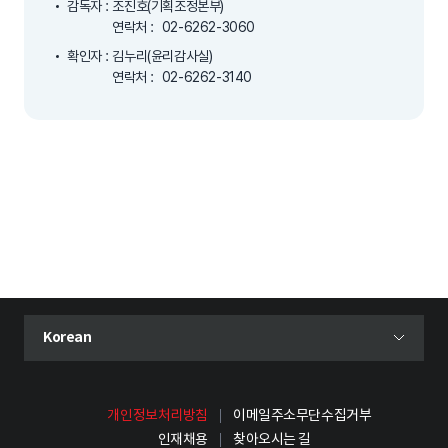
감독자 : 조진호(기획조정본부)
연락처 :
02-6262-3060
확인자 : 김누리(윤리감사실)
연락처 :
02-6262-3140
현재 선택된 언어
Korean
언어 선택 메뉴 열기
개인정보처리방침
이메일주소무단수집거부
인재채용
찾아오시는 길