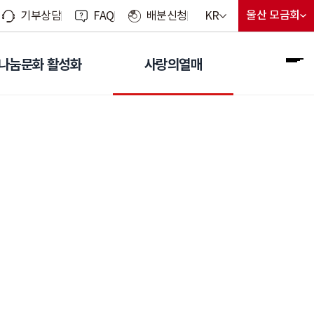
현재 선택된 언어
울산 모금회
KR
기부상담
FAQ
배분신청
지회 선
현재 선
언어 선택 메뉴 열기
나눔문화 활성화
사랑의열매
전