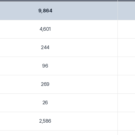
9,864
4,601
244
96
269
26
2,586