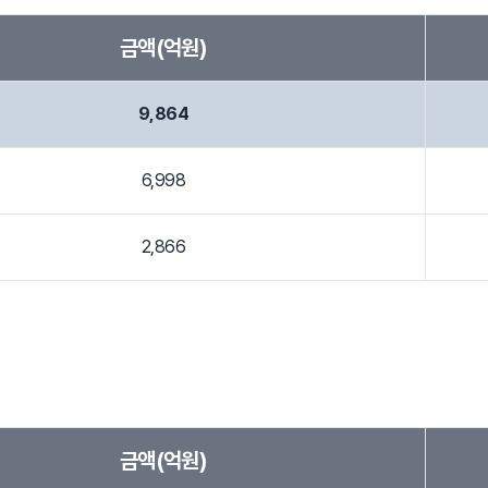
금액(억원)
9,864
6,998
2,866
금액(억원)