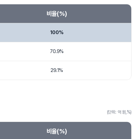
비율(%)
100%
70.9%
29.1%
(단위: 억 원,%)
비율(%)