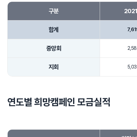
구분
202
합계
7,61
중앙회
2,58
지회
5,03
연도별 희망캠페인 모금실적