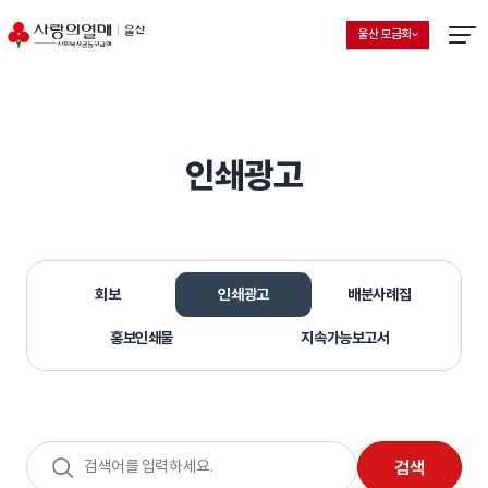
울산 모금회
지회 선택 목록 열기
현재 선택된 지회
메뉴열
인쇄광고
회보
인쇄광고
배분사례집
홍보인쇄물
지속가능보고서
검색어
검색
입력