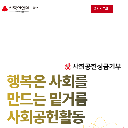
울산 모금회
지회 선택 목록 열기
현재 선택된 지회
메뉴열
행복은 사회를
만드는 밑거름
사회공헌활동