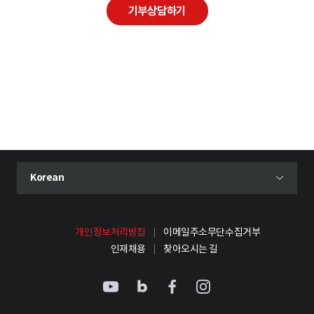
기부상담하기
현재 선택된 언어
Korean
언어 선택 메뉴 열기
개인정보처리방침
이메일주소무단수집거부
인재채용
찾아오시는 길